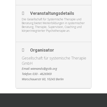
Veranstaltungsdetails
Die Gesellschaft für Systemische Therapie und
Beratung bietet Weiterbildungen in systemischer
Beratung, Therapie, Supervision, Coaching und
körperintegrierter Psychotherapie an.
Organisator
Gesellschaft für systemische Therapie
GmbH
Email: wienands@gstb.org
Telefon: 030 - 4626969
Warschauerstr 60, 10243 Berlin