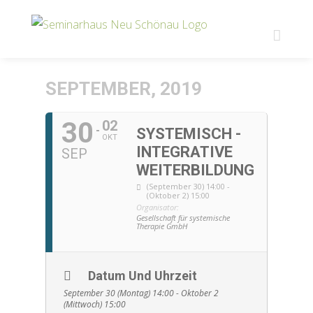
Zum
Inhalt
springen
SEPTEMBER, 2019
30
02
SYSTEMISCH -
OKT
INTEGRATIVE
SEP
WEITERBILDUNG
(September 30) 14:00 -
(Oktober 2) 15:00
Organisator:
Gesellschaft für systemische
Therapie GmbH
Datum Und Uhrzeit
September 30 (Montag) 14:00 - Oktober 2
(Mittwoch) 15:00