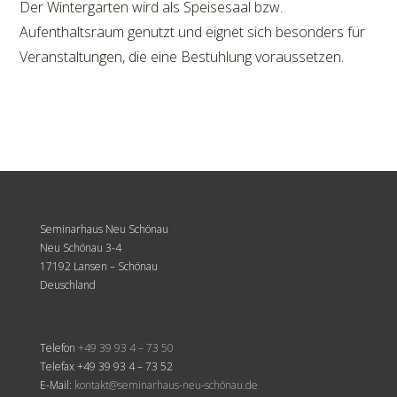
Der Wintergarten wird als Speisesaal bzw.
Aufenthaltsraum genutzt und eignet sich besonders für
Veranstaltungen, die eine Bestuhlung voraussetzen.
Seminarhaus Neu Schönau
Neu Schönau 3-4
17192 Lansen – Schönau
Deuschland
Telefon
+49 39 93 4 – 73 50
Telefax +49 39 93 4 – 73 52
E-Mail:
kontakt@seminarhaus-neu-schönau.de