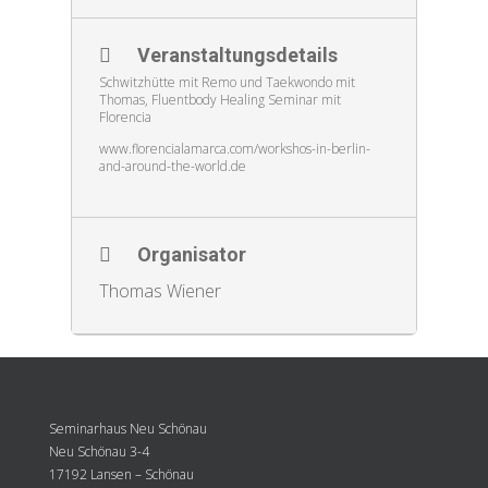
Veranstaltungsdetails
Schwitzhütte mit Remo und Taekwondo mit
Thomas, Fluentbody Healing Seminar mit
Florencia
www.florencialamarca.com/workshos-in-berlin-
and-around-the-world.de
Organisator
Thomas Wiener
Seminarhaus Neu Schönau
Neu Schönau 3-4
17192 Lansen – Schönau