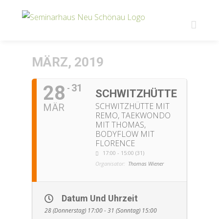
Zum
Inhalt
springen
MÄRZ, 2019
28
31
SCHWITZHÜTTE
SCHWITZHÜTTE MIT
MÄR
REMO, TAEKWONDO
MIT THOMAS,
BODYFLOW MIT
FLORENCE
17:00 - 15:00 (31)
Organisator:
Thomas Wiener
Datum Und Uhrzeit
28 (Donnerstag) 17:00 - 31 (Sonntag) 15:00