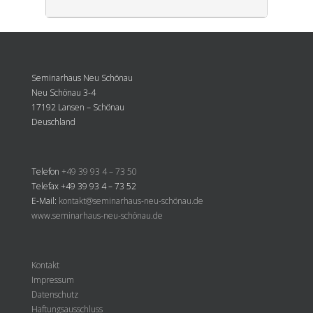
Seminarhaus Neu Schönau
Neu Schönau 3-4
17192 Lansen – Schönau
Deuschland
Telefon
+49 39 93 4 – 73 50
Telefax +49 39 93 4 – 73 52
E-Mail:
kontakt@seminarhaus-neu-schönau.de
www.seminarhaus-neu-schönau.de
Kontakt
Impressum
Datenschutz
Haftungsausschluss