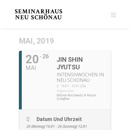
Zum
Inhalt
springen
MAI, 2019
20
26
JIN SHIN
JYUTSU
MAI
INTENSIVWOCHEN IN
NEU SCHÖNAU
16:01 - 12:01 (26)
Organisator:
Bettina Roschewitz & Pascal
Schaffner
Datum Und Uhrzeit
20 (Montag) 16:01 - 26 (Sonntag) 12:01