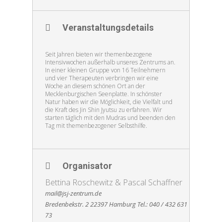
Veranstaltungsdetails
Seit Jahren bieten wir themenbezogene
Intensivwochen außerhalb unseres Zentrums an.
In einer kleinen Gruppe von 16 Teilnehmern
und vier Therapeuten verbringen wir eine
Woche an diesem schönen Ort an der
Mecklenburgischen Seenplatte. In schönster
Natur haben wir die Möglichkeit, die Vielfalt und
die Kraft des Jin Shin Jyutsu zu erfahren. Wir
starten täglich mit den Mudras und beenden den
Tag mit themenbezogener Selbsthilfe.
Organisator
Bettina Roschewitz & Pascal Schaffner
mail@jsj-zentrum.de
Bredenbekstr. 2 22397 Hamburg Tel.: 040 / 432 631
73